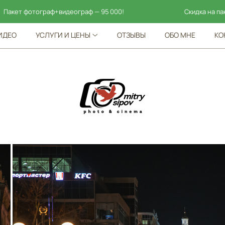
аф+видеограф — 95 000!
Скидка на пакет Standart (п
ИДЕО
УСЛУГИ И ЦЕНЫ
ОТЗЫВЫ
ОБО МНЕ
КО