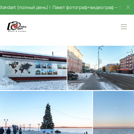
rt (полный день) ! Пакет фотограф+видеограф — 95 000!