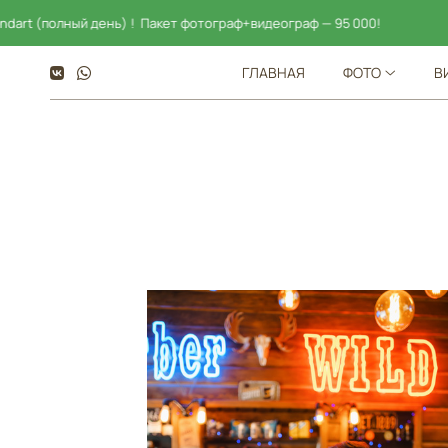
ь) ! Пакет фотограф+видеограф — 95 000!
Скидка на 
ГЛАВНАЯ
ФОТО
В