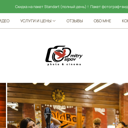
пакет Standart (полный день) ! Пакет фотограф+видеограф — 95 000!
ИДЕО
УСЛУГИ И ЦЕНЫ
ОТЗЫВЫ
ОБО МНЕ
КО