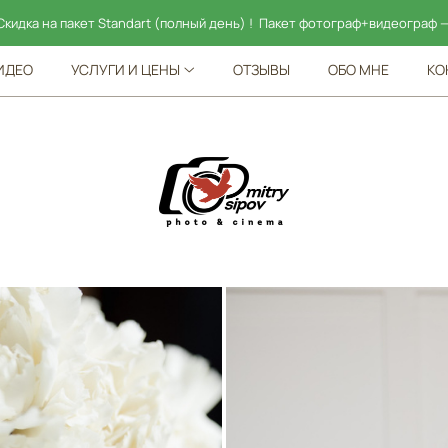
ет Standart (полный день) ! Пакет фотограф+видеограф — 95 000!
ИДЕО
УСЛУГИ И ЦЕНЫ
ОТЗЫВЫ
ОБО МНЕ
КО