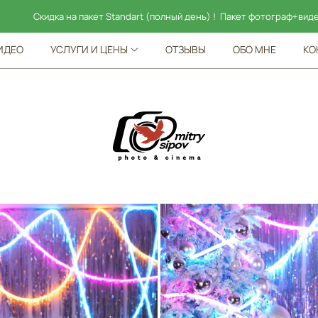
а пакет Standart (полный день) ! Пакет фотограф+видеограф — 95 000!
ИДЕО
УСЛУГИ И ЦЕНЫ
ОТЗЫВЫ
ОБО МНЕ
КО