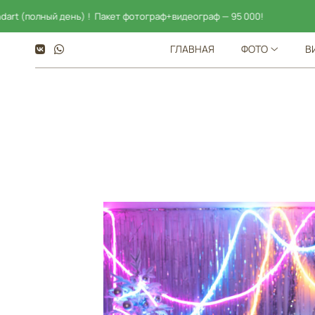
ень) ! Пакет фотограф+видеограф — 95 000!
Скидка н
ГЛАВНАЯ
ФОТО
В